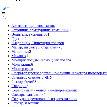
Автослесарь, автомеханик
Бетонщик, арматурщик, каменщик
3
Водитель, экспедитор
1
Грузчик
2
Кладовщик, Приемщик товаров
Маляр, штукатур, отделочник
3
Машинист
2
Механик
1
Мойщик посуды, Помощник повара
Монтажник
6
Монтер пути
Оператор производственной линии, Кочегар/Оператор ко
Оператор станков с ЧПУ
Разнорабочий
3
Сварщик
6
Сервисный инженер, инженер-механик
Слесарь, сантехник
4
Сотрудник ресторана быстрого питания
Столяр, плотник