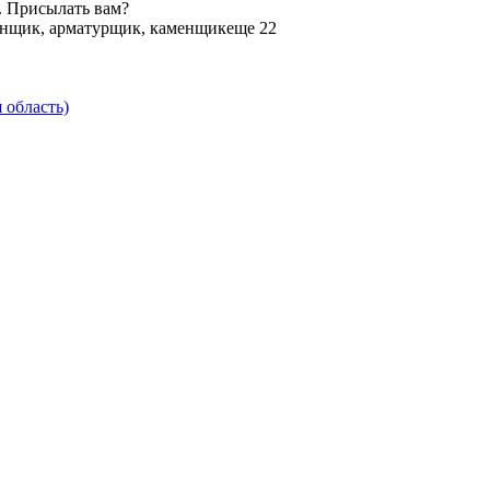
. Присылать вам?
нщик, арматурщик, каменщик
еще 22
 область)