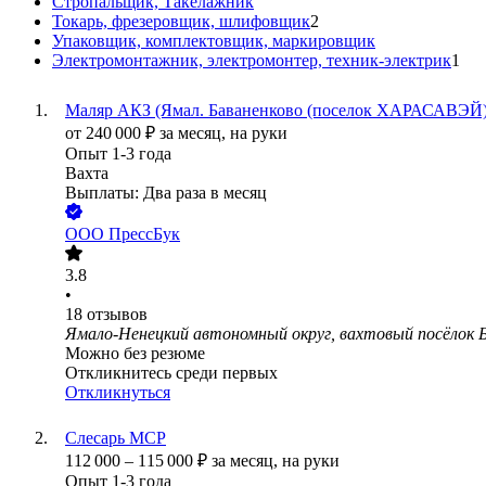
Стропальщик, Такелажник
Токарь, фрезеровщик, шлифовщик
2
Упаковщик, комплектовщик, маркировщик
Электромонтажник, электромонтер, техник-электрик
1
Маляр АКЗ (Ямал. Баваненково (поселок ХАРАСАВЭЙ)
от
240 000
₽
за месяц,
на руки
Опыт 1-3 года
Вахта
Выплаты: Два раза в месяц
ООО
ПрессБук
3.8
•
18
отзывов
Ямало-Ненецкий автономный округ, вахтовый посёлок 
Можно без резюме
Откликнитесь среди первых
Откликнуться
Слесарь МСР
112 000
–
115 000
₽
за месяц,
на руки
Опыт 1-3 года