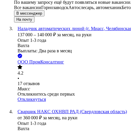
По вашему запросу ещё будут появляться новые вакансии
Все вакансии
Горнозаводск
Автослесарь, автомеханик
Бето
В мессенджер
На почту
Наладчик автоматических линий (г. Миасс, Челябинская
137 000
–
140 000
₽
за месяц,
на руки
Опыт 1-3 года
Вахта
Выплаты: Два раза в месяц
ООО
ПромКонсалтинг
4.2
•
17
отзывов
Миасс
Откликнитесь среди первых
Откликнуться
Сварщик НАКС ОХНВП РАД (Свердловская область)
от
360 000
₽
за месяц,
на руки
Опыт 1-3 года
Вахта