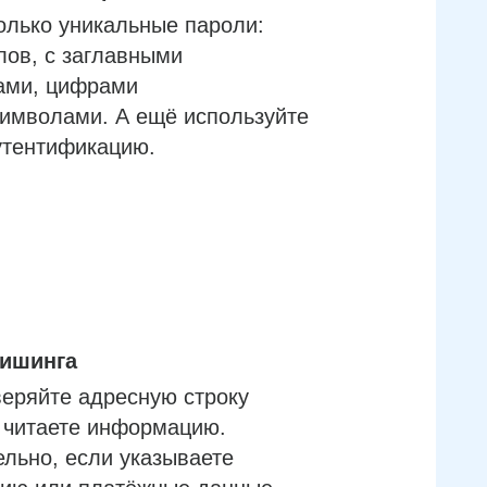
олько уникальные пароли:
лов, с заглавными
ами, цифрами
имволами. А ещё используйте
утентификацию.
фишинга
еряйте адресную строку
м читаете информацию.
льно, если указываете