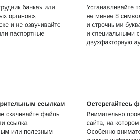
трудник банка» или
Устанавливайте т
ых органов»,
не менее 8 симво
ске и не озвучивайте
и строчными букв
или паспортные
и специальными с
двухфакторную а
озрительным ссылкам
Остерегайтесь 
не скачивайте файлы
Внимательно пров
ли ссылка
сайта, на которо
ным или полезным
Особенно внимате