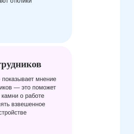
ают отклики
трудников
 показывает мнение
иков — это поможет
 камни о работе
нять взвешенное
стройстве