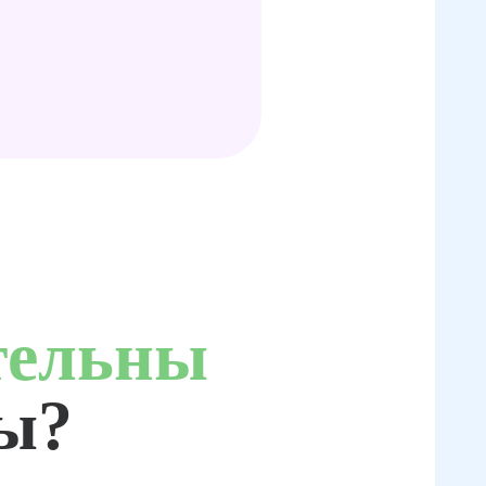
тельны
ты?