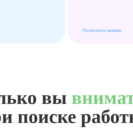
Посмотреть пример
лько вы
внима
и поиске рабо