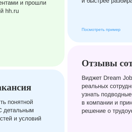
и быстрее разбир
ентами и прошли
й hh.ru
Посмотреть пример
Отзывы со
Виджет Dream Job
акансия
реальных сотрудн
узнать подводные
ть понятной
в компании и при
С детальным
решение о трудоу
стей и условий