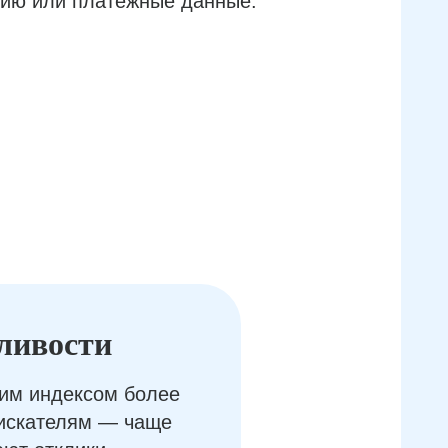
ию или платёжные данные.
ливости
им индексом более
оискателям — чаще