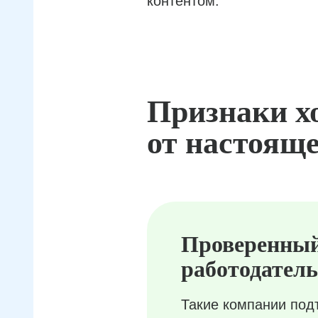
контентом.
Признаки х
от настояще
Проверенны
работодатель
Такие компании под