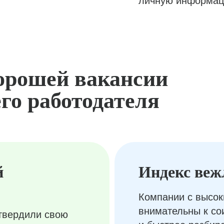
личную информац
орошей вакансии
го работодателя
й
Индекс веж
Компании с высок
внимательны к с
твердили свою