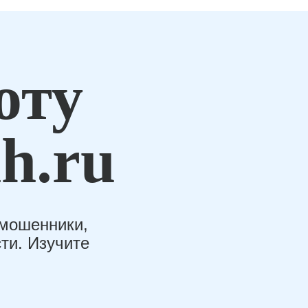
оту
h.ru
-мошенники,
ти. Изучите