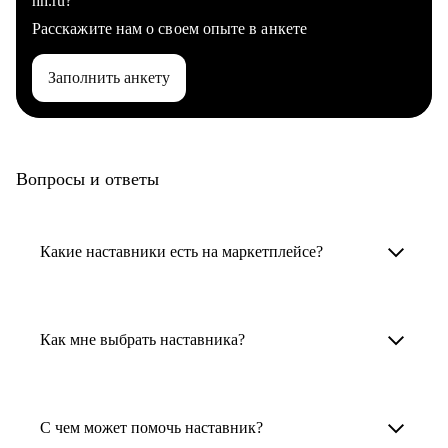
hh.ru?
Расскажите нам о своем опыте в анкете
Заполнить анкету
Вопросы и ответы
Какие наставники есть на маркетплейсе?
Карьерные наставники — это HR-
специалисты, карьерные консультанты,
Как мне выбрать наставника?
психологи, резюмерайтеры и менторы.
Умный поиск поможет в три клика выбрать
Менторы работают в ИТ, дизайне, других
наставника для достижения вашей цели.
С чем может помочь наставник?
узкоспециализированных сферах. Они