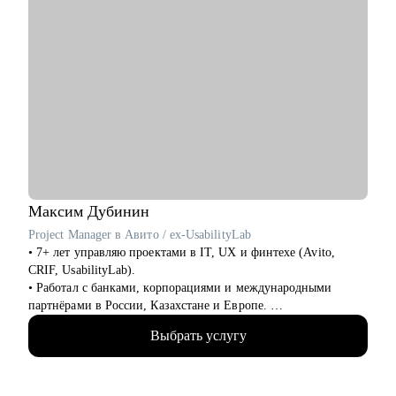
Максим
Дубинин
Project Manager в Авито / ex-UsabilityLab
• 7+ лет управляю проектами в IT, UX и финтехе (Avito,
CRIF, UsabilityLab).
• Работал с банками, корпорациями и международными
партнёрами в России, Казахстане и Европе.
• Уверенно выстраиваю процессы в мультикультурной среде:
Выбрать услугу
от локальных digital-проектов до CPA-партнёрств.
• Руководил командами до 20 человек, развивал джунов до
самостоятельных PM.
• Внедрял SCRUM, OKR и Kanban - знаю, как адаптировать