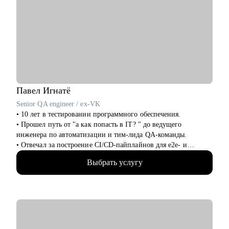
переход
Павел
Игнатё
Senior QA engineer / ex-VK
• 10 лет в тестировании программного обеспечения.
• Прошел путь от "а как попасть в IT? " до ведущего
инженера по автоматизации и тим-лида QA-команды.
• Отвечал за построение CI/CD-пайплайнов для e2e- и
интеграционных тестов в банковской сфере и b2b.
Выбрать услугу
• Интервьюировал и набирал в команду более 30
специалистов разных уровней.
• Не просто даю материал, а ставлю реальные цели и готовлю
ко всем корнер кейсам, в жизни QA.
С чем помогу:
• Понять, что такое мир "качества QA" ! Объясню детали и