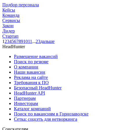
Подбор персонала
Кейсы
Команда
Сервисы
Закон
Лидер
Стартап
1
2
3
4
5
6
7
8
9
10
11
...
23
дальше
HeadHunter
Размещение вакансий
Поиск по резюме
О компании
Наши вакансии
Реклама на сайте
Требования к ПО
Безопасный HeadHunter
HeadHunter API
Партнерам
Инвесторам
Каталог компаний
Поиск по вакансиям в Горнозаводске
Сетка: соцсеть для нетворкинга
Соискателям