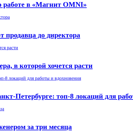
 о работе в «Магнит OMNI»
т продавца до директора
а, в которой хочется расти
нкт-Петербурге: топ-8 локаций для раб
енером за три месяца