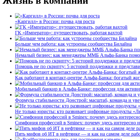
Жизнь в компании
«Каргилл» в России: почва для роста
ГК «Император»: путешествовать, работая вахтой
Больше чем работа: как устроены сообщества Билайна
Немалый бизнес: как менеджеры ММБ Альфа-Банка помо
Помощь не по скрипту: 5 историй поддержки и представ
Как работают в контакт-центре Альфа-Банка: богатый жи
Мобильный банкир в Альфа-Банке: профессия для актив
Формула стабильности Донстрой: масштаб, команда и уве
Не только юристы: кто развивает цифровые продукты «Ле
Симфония профессий в Sminex: почему здесь интересно н
Пять мифов об ИТ в нефтянке — и как на самом деле работ