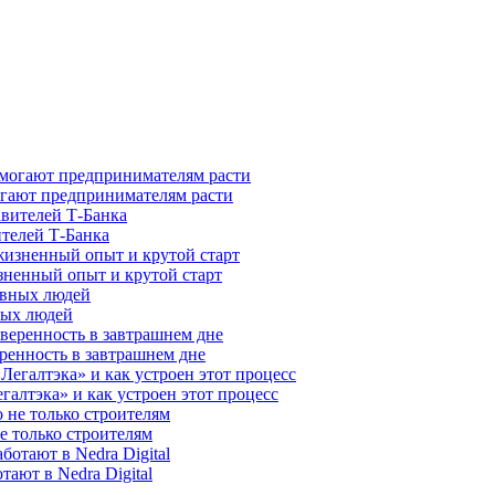
гают предпринимателям расти
ителей Т-Банка
зненный опыт и крутой старт
ных людей
ренность в завтрашнем дне
галтэка» и как устроен этот процесс
е только строителям
ают в Nedra Digital