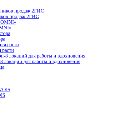
ников продаж 2ГИС
OMNI»
ора
 расти
-8 локаций для работы и вдохновения
OIS