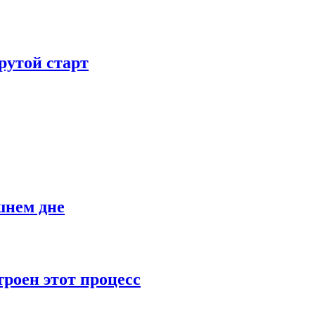
рутой старт
шнем дне
роен этот процесс