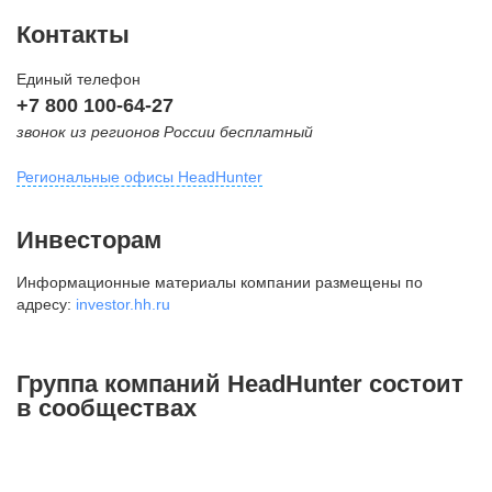
Контакты
Единый телефон
+7 800 100-64-27
звонок из регионов России бесплатный
Региональные офисы HeadHunter
Москва
Инвесторам
внутригородская территория
Информационные материалы компании размещены по
Муниципальный округ Тверской,
адресу:
investor.hh.ru
2-я Брестская ул., д. 48,
помещение 25
+7 495 974-64-27
Группа компаний HeadHunter состоит
+7 495 980-64-27
в сообществах
+7 495 134-92-24
press@hh.ru