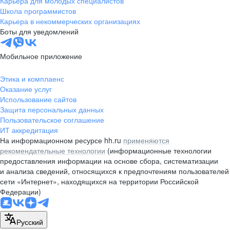
Карьера для молодых специалистов
pr@nsk.hh.ru
Школа программистов
Карьера в некоммерческих организациях
Минск
Боты для уведомлений
пр-т Дзержинского, д. 57,
10 этаж, помещение 45-1
Мобильное приложение
+375 (17)
336-03-02
Этика и комплаенс
pr@rabota.by
Оказание услуг
Использование сайтов
Алматы
Защита персональных данных
Пользовательское соглашение
пр. Абая, д. 151, БЦ Алатау,
ИТ аккредитация
12 этаж, офис 1209
На информационном ресурсе hh.ru
применяются
+7 727 232-13-13
рекомендательные технологии
(информационные технологии
pr@headhunter.com.kz
предоставления информации на основе сбора, систематизации
и анализа сведений, относящихся к предпочтениям пользователей
сети «Интернет», находящихся на территории Российской
Федерации)
Русский