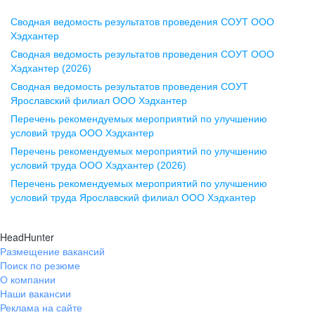
Сводная ведомость результатов проведения СОУТ ООО
Воронеж
Хэдхантер
Сводная ведомость результатов проведения СОУТ ООО
ул. Комиссаржевской, д. 10,
Хэдхантер (2026)
офис 1212
Сводная ведомость результатов проведения СОУТ
+7 473 280-05-05
Ярославский филиал ООО Хэдхантер
pr@vrn.hh.ru
Перечень рекомендуемых мероприятий по улучшению
условий труда ООО Хэдхантер
Казань
Перечень рекомендуемых мероприятий по улучшению
ул. Спартаковская, д. 2А, этаж 3,
условий труда ООО Хэдхантер (2026)
помещение 15
Перечень рекомендуемых мероприятий по улучшению
условий труда Ярославский филиал ООО Хэдхантер
+7 843 212-12-50
pr@kzn.hh.ru
HeadHunter
Размещение вакансий
Екатеринбург
Поиск по резюме
ул. Боевых Дружин, стр. 20,
О компании
5 этаж, офис 505, 521
Наши вакансии
Реклама на сайте
+7 343 226-79-99