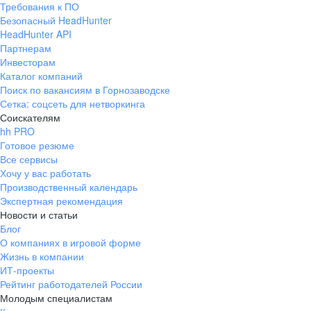
Требования к ПО
pr@ural.hh.ru
Безопасный HeadHunter
HeadHunter API
Краснодар
Партнерам
Инвесторам
ул. Янковского, д. 169, 7 этаж,
Каталог компаний
706 каб.
Поиск по вакансиям в Горнозаводске
+7 861 205-55-57
Сетка: соцсеть для нетворкинга
pr@krd.hh.ru
Соискателям
hh PRO
Готовое резюме
Владивосток
Все сервисы
пер. Ланинский д. 4, офис 3.4
Хочу у вас работать
Производственный календарь
+7 423 202-33-28
Экспертная рекомендация
pr@dv.hh.ru
Новости и статьи
Блог
Новосибирск
О компаниях в игровой форме
Жизнь в компании
ул. Большевистская, д. 35,
ИТ-проекты
помещение 21
Рейтинг работодателей России
+7 383 207-94-64
Молодым специалистам