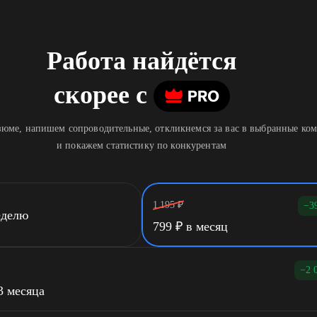
Работа найдётся
скорее
c
юме, напишем сопроводительные, откликнемся за вас в выбранные ко
и покажем статистику по конкурентам
1 195
₽
−3
еделю
799
₽
в месяц
−2 
3 месяца