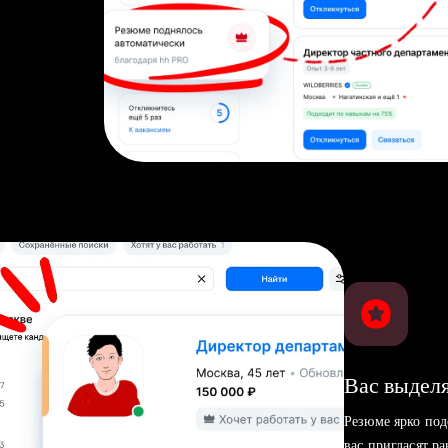
Вас выделя
Резюме ярко под
вас пригласят р