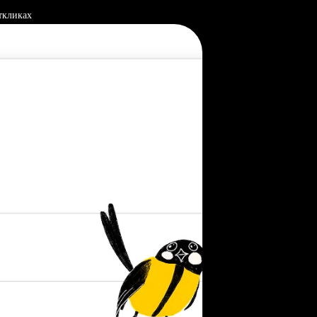
ткликах