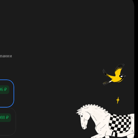
мпании
96
₽
088
₽