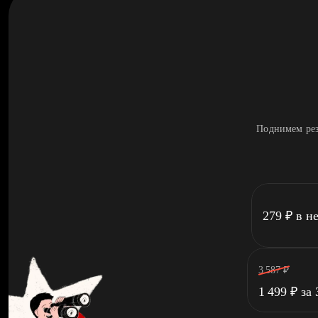
Поднимем рез
279
₽
в н
3 587
₽
1 499
₽
за 